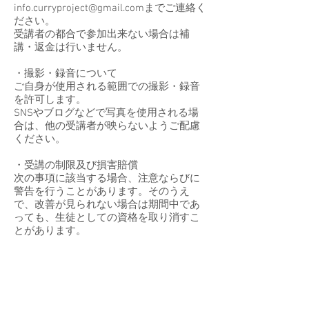
info.curryproject@gmail.comまでご連絡く
ださい。
受講者の都合で参加出来ない場合は補
講・返金は行いません。
・撮影・録音について
ご自身が使用される範囲での撮影・録音
を許可します。
SNSやブログなどで写真を使用される場
合は、他の受講者が映らないようご配慮
ください。
・受講の制限及び損害賠償
次の事項に該当する場合、注意ならびに
警告を行うことがあります。そのうえ
で、改善が見られない場合は期間中であ
っても、生徒としての資格を取り消すこ
とがあります。
・言動や行為が「カレーの学校」の運営
において著しく支障をもたらす場合
・講義内容の録音などを自己の使用以外
の目的で使用した場合