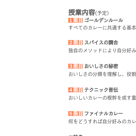
授業内容
(予定）
１限目
ゴールデンルール
すべてのカレーに共通する基
２限目
スパイスの調合
独自のメソッドにより自分好
３限目
おいしさの秘密
おいしさの分類を理解し、役
４限目
テクニック皆伝
おいしいカレーの根幹を成す
５限目
ファイナルカレー
何をどうすれば自分好みのカ