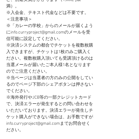
満）。
※入会金、テキスト代金などは不要です。
＜注意事項＞
​※「カレーの学校」からのメールが届くよう
にinfo.curryproject@gmail.comのメールを受
信可能に設定してください。
※決済システムの都合でチケットを複数枚購
入できますが、チケットは1枚のみご購入く
ださい。複数枚購入頂いても受講頂けるのは
当選メールが届いたご本人様1名となります
のでご注意ください。
※当ページは当選者の方のみの公開をしてい
るのでページ下部のシェアボタンは押さない
でください。
※海外発行やJCB等の一部クレジットカード
で、決済エラーが発生するとの問い合わせを
いただいております。決済エラーが発生しチ
ケット購入ができない場合は、お手数ですが
info.curryproject@gmail.comまでお問合せく
ださい。