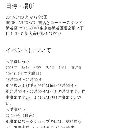
日時・場所
2019/8/13(火)から全6回
BOOK LAB TOKYO - 書店とコーヒースタンド
渋谷店, 〒150-0043 東京都渋谷区道玄坂２丁
目１０−７ 新大宗ビル１号館 2F
イベントについて
＜開催日程＞
2019年　8/13、8/27、 9/17、 10/1、 10/15、
10/29（全て火曜日） 
19時30分～21時00分　
※開場および受付開始は毎回19時00分～
※21時00分～22時00分はゼミの時間です。自
由参加ですが、よければぜひご参加くださ
い。
＜受講料＞
32,400円（税込）
※参加型ワークショップの日は、材料費な
ど、別途実費がかかります（1,000円未