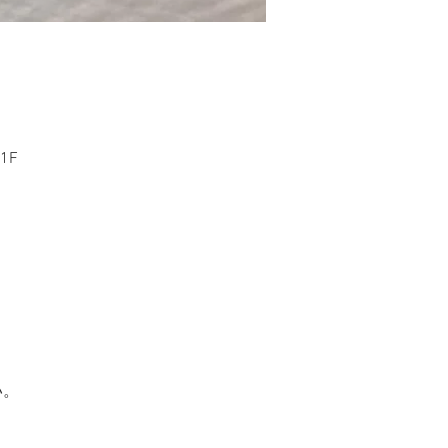
1F
い。