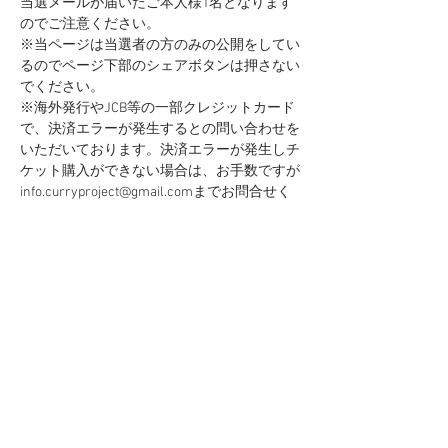
当選メールが届いたご本人様1名となります
のでご注意ください。
※当ページは当選者の方のみの公開をしてい
るのでページ下部のシェアボタンは押さない
でください。
※海外発行やJCB等の一部クレジットカード
で、決済エラーが発生するとの問い合わせを
いただいております。決済エラーが発生しチ
ケット購入ができない場合は、お手数ですが
info.curryproject@gmail.comまでお問合せく
ださい。
チケット設定
販売終了
チケットの種類
カレーの学校
価格