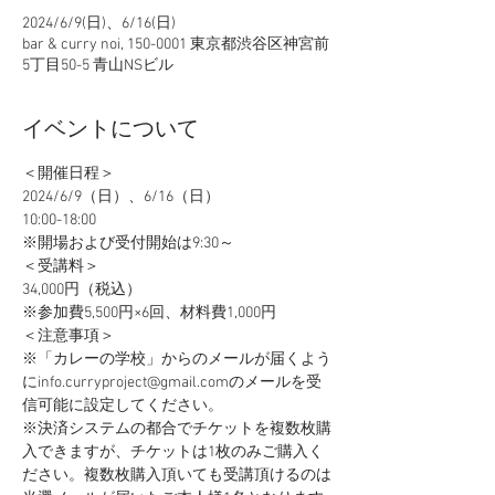
2024/6/9(日)、6/16(日)
bar & curry noi, 150-0001 東京都渋谷区神宮前
5丁目50-5 青山NSビル
イベントについて
＜開催日程＞
2024/6/9（日）、6/16（日）
10:00-18:00
※開場および受付開始は9:30～
＜受講料＞
34,000円（税込）
※参加費5,500円×6回、材料費1,000円
＜注意事項＞
​※「カレーの学校」からのメールが届くよう
にinfo.curryproject@gmail.comのメールを受
信可能に設定してください。
※決済システムの都合でチケットを複数枚購
入できますが、チケットは1枚のみご購入く
ださい。複数枚購入頂いても受講頂けるのは