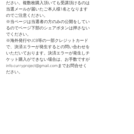
ださい。複数枚購入頂いても受講頂けるのは
当選メールが届いたご本人様1名となります
のでご注意ください。
※当ページは当選者の方のみの公開をしてい
るのでページ下部のシェアボタンは押さない
でください。
※海外発行やJCB等の一部クレジットカード
で、決済エラーが発生するとの問い合わせを
いただいております。決済エラーが発生しチ
ケット購入ができない場合は、お手数ですが
info.curryproject@gmail.comまでお問合せく
ださい。
チケット設定
完売
チケットの種類
カレーの学校