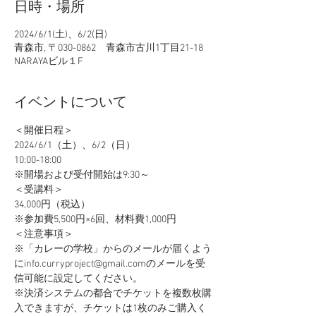
日時・場所
2024/6/1(土)、6/2(日)
青森市, 〒030-0862 青森市古川1丁目21-18
NARAYAビル１F
イベントについて
＜開催日程＞
2024/6/1（土）、6/2（日）
10:00-18:00
※開場および受付開始は9:30～
＜受講料＞
34,000円（税込）
※参加費5,500円×6回、材料費1,000円
＜注意事項＞
​※「カレーの学校」からのメールが届くよう
にinfo.curryproject@gmail.comのメールを受
信可能に設定してください。
※決済システムの都合でチケットを複数枚購
入できますが、チケットは1枚のみご購入く