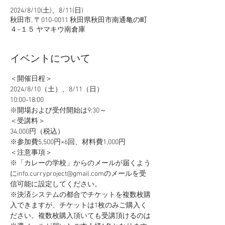
2024/8/10(土)、8/11(日)
秋田市, 〒010-0011 秋田県秋田市南通亀の町
４−１５ ヤマキウ南倉庫
イベントについて
＜開催日程＞
2024/8/10（土）、8/11（日）
10:00-18:00
※開場および受付開始は9:30～
＜受講料＞
34,000円（税込）
※参加費5,500円×6回、材料費1,000円
＜注意事項＞
​※「カレーの学校」からのメールが届くよう
にinfo.curryproject@gmail.comのメールを受
信可能に設定してください。
※決済システムの都合でチケットを複数枚購
入できますが、チケットは1枚のみご購入く
ださい。複数枚購入頂いても受講頂けるのは