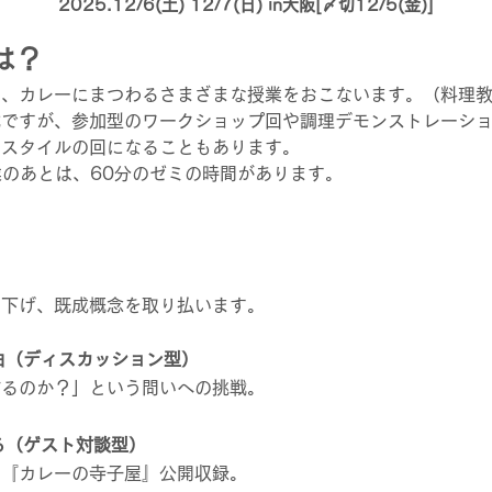
2025.12/6(土) 12/7(日) in大阪[〆切12/5(金)]
は？
り、カレーにまつわるさまざまな授業をおこないます。（料理
式ですが、参加型のワークショップ回や調理デモンストレーシ
ースタイルの回になることもあります。
業のあとは、60分のゼミの時間があります。
り下げ、既成概念を取り払います。
由（ディスカッション型）
作るのか？」という問いへの挑戦。
る（ゲスト対談型）
に『カレーの寺子屋』公開収録。