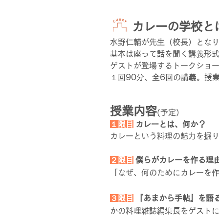
カレーの学校と
水野仁輔が先生（校長）とな
基本は座って話を聞く講義形
ゲストが登場するトークショ
１回90分、全6回の講義。授
授業内容
(予定）
１限目
カレーとは、何か？
カレーという料理の魅力を掘
２限目
僕らがカレーを作る理
「なぜ、何のためにカレーを
３限目
『あまから手帖』を語
かの料理雑誌編集長をゲスト