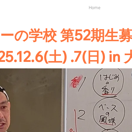
Home
ーの学校 第52期生
25.12.6(土) .7(日) in